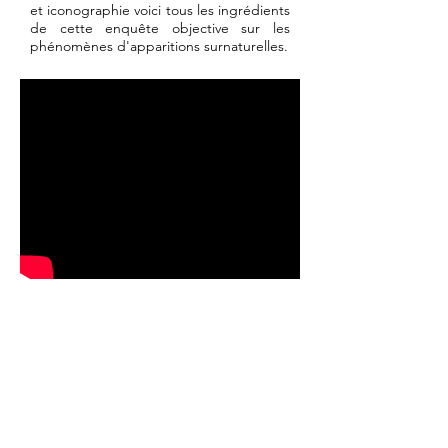
et iconographie voici tous les ingrédients
de cette enquête objective sur les
phénomènes d'apparitions surnaturelles.
Documentaire - 52’
Écrit par
Thierry BERROD
& Bruno VICTOR-PUJEBET
Réalisé par Bruno VICTOR-PUJEBET
Image
Quincy RUSSELS
Produit par
Thierry BERROD
MONA LISA PRODUCTIONS
Diffuseur : FRANCE 3 /PLANÉTE /ENCYCLO
biographie