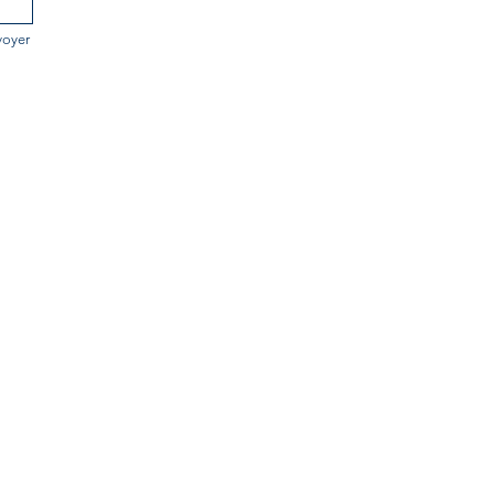
voyer