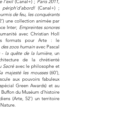
 l’exil
(Canal+) ;
Paris 2011,
e périph’d’abord!
(Canal+) ;
urmis de feu, les conquérants
2’) une collection animée par
nce Inter;
Empreintes sonores
humanité avec Christian Holl
nds formats pour Arte : le
 des zoos humain
avec Pascal
s - la quête de la lumière
, un
chitecture de la chrétienté
u Sacré
avec le philosophe et
Sa majesté les mousses
(60’),
uscule aux pouvoirs fabuleux
 spécial Green Awards) et au
ix Buffon du Muséum d’histoire
iens (Arte, 52’) un territoire
 Nature.