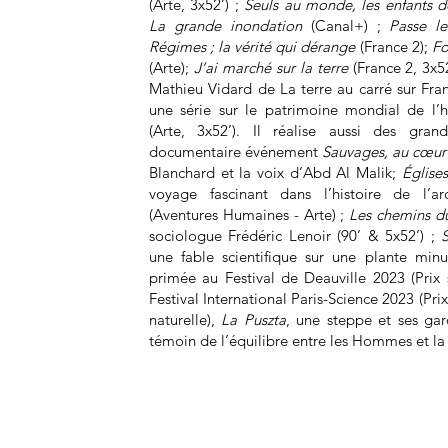
(Arte, 3x52’) ;
Seuls au monde, les enfants de
La grande inondation
(Canal+) ;
Passe l
Régimes ; la vérité qui dérange
(France 2);
Fo
(Arte);
J’ai marché sur la terre
(France 2, 3x5
Mathieu Vidard de La terre au carré sur Fra
une série sur le patrimoine mondial de l’
(Arte, 3x52’). Il réalise aussi des gra
documentaire événement
Sauvages, au cœur
Blanchard et la voix d’Abd Al Malik;
Église
voyage fascinant dans l’histoire de l’ar
(Aventures Humaines - Arte) ;
Les chemins d
sociologue Frédéric Lenoir (90’ & 5x52’) ;
une fable scientifique sur une plante min
primée au Festival de Deauville 2023 (Prix
Festival International Paris-Science 2023 (Pr
naturelle),
La Puszta
, une steppe et ses gard
témoin de l’équilibre entre les Hommes et la