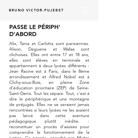
BRUNO VICTOR-PUJEBET
PASSE LE PÉRIPH'
D'ABORD
Alix, Tania et Carlotta sont parisiennes.
Alison, Deguene et Wafae sont
clichoises. Elles ont entre 17 et 18 ans,
elles sont élèves en terminale et
appartiennent à deux lycées différents :
Jean Racine est à Paris, dans le 8ème
arrondissement et Alfred Nobel est à
Clichy-sous-Bois, en pleine Zone
d'éducation prioritaire (ZEP) de Seine-
Saint-Denis. Tout les sépare. Tout, c'est à
dire le périphérique et une montagne
de préjugés. Elles ne se seraient jamais
rencontrées si leurs lycées ne les avaient
pas lancé dans cette aventure
pédagogique plutôt inédite. :
reconstituer un procès d'assises pour
comprendre le fonctionnement de la
justice. Ce procès, encadré par Maitre