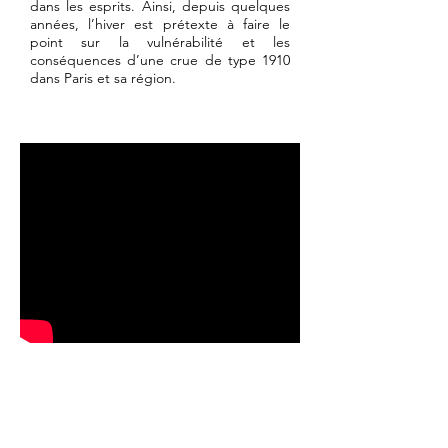
dans les esprits. Ainsi, depuis quelques
années, l’hiver est prétexte à faire le
point sur la vulnérabilité et les
conséquences d’une crue de type 1910
dans Paris et sa région.
Documentaire Fiction HD - 85’
Avec Clotilde MPYNOT, Catherine ZAVLAV
Yvonnic MULLER, Nelly ALARD
Écrit par Bruno PORTIER
& Bruno VICTOR-PUJEBET
Réalisé par Bruno VICTOR-PUJEBET
Montage Valentin BAILLET