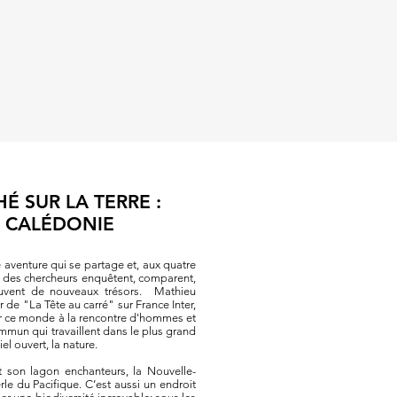
HÉ SUR LA TERRE :
 CALÉDONIE
e aventure qui se partage et, aux quatre
, des chercheurs enquêtent, comparent,
ouvent de nouveaux trésors. Mathieu
 de "La Tête au carré" sur France Inter,
er ce monde à la rencontre d'hommes et
mun qui travaillent dans le plus grand
iel ouvert, la nature.
 son lagon enchanteurs, la Nouvelle-
rle du Pacifique. C’est aussi un endroit