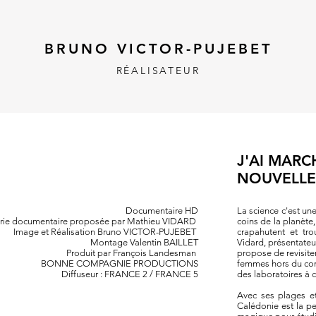
BRUNO VICTOR-PUJEBET
RÉALISATEUR
J'AI MARC
NOUVELLE
Documentaire HD
La science c'est un
rie documentaire proposée par
Mathieu VIDARD
coins de la planète
Image et Réalisation Bruno VICTOR-PUJEBET
crapahutent et tr
Montage Valentin BAILLET
Vidard, présentateur
Produit par
François Landesman
propose de revisit
BONNE COMPAGNIE PRODUCTIONS
femmes hors du com
Diffuseur : FRANCE 2 / FRANCE 5
des laboratoires à c
Avec ses plages et
Calédonie est la pe