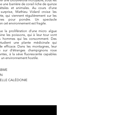
r une biodiversité incroyable; sous les
e une barrière de corail riche de quinze
étales et animales. Au cours d’une
surprise, Mathieu Vidard croise les
te, qui viennent régulièrement sur les
nnes pour pondre. Un spectacle
n cet environnement est fragile.
ise la prolifération d’une micro algue
ine les poissons, qui à leur tour vont
es hommes qui les consomment. Des
tudient une plante médicinale qui
e efficace. Dans les montagnes, leur
te sur d’étranges champignons rose
tes, à la sève fluorescente capables
un environnement hostile.
BABWE
ON
VELLE CALÉDONIE