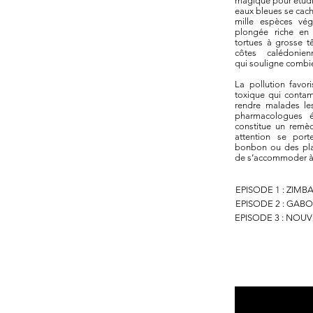
magique pour étudie
eaux bleues se cach
mille espèces vég
plongée riche en 
tortues à grosse tê
côtes calédonie
qui souligne combie
La pollution favor
toxique qui contam
rendre malades l
pharmacologues é
constitue un remèd
attention se por
bonbon ou des plan
de s’accommoder à 
EPISODE 1 : ZIM
EPISODE 2 : GAB
EPISODE 3 : NOU