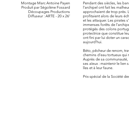
Montage Marc Antoine Payen
Pendant des siècles, les ban
Produit par Ségolène Fossard
l’archipel ont fait les malheu
Découpages Productions
approchaient de trop près. 
Diffuseur : ARTE - 20 x 26’
profitaient alors de leurs é
et les attaquer. Les pirates 
immenses forêts de l’archipe
protégés des colons portugai
protectrice que constitue le
ont fini par lui doter un car
aujourd’hui.
Béto, pêcheur de renom, trav
chemins d’eau tortueux qui re
Auprès de sa communauté, il
ses aïeux : maintenir le lien 
îles et à leur faune.
Prix spécial de la Société de