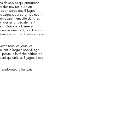
cs de sables qui entourent
rs des navires qui s’en
Les ancêtres des Bijagos
chouages pour surgir du néant
s’enfuyaient ensuite dans les
l, qui les ont également
s. Grâce à la barrière
ur environnement, les Bijagos
actère sacré qui subsiste encore
erse tous les jours les
lient le large à son village.
 poursuit la tâche héritée de
sacré qui unit les Bijagos à ces
s explorateurs français