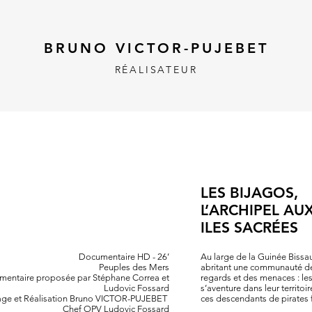
BRUNO VICTOR-PUJEBET
RÉALISATEUR
LES BIJAGOS,
L’ARCHIPEL AU
ILES SACRÉES
Documentaire HD - 26’
Au large de la Guinée Bissau
Peuples des Mers
abritant une communauté de
mentaire proposée par Stéphane Correa et
regards et des menaces : les
Ludovic Fossard
s’aventure dans leur territoir
age et Réalisation Bruno VICTOR-PUJEBET
ces descendants de pirates f
Chef OPV Ludovic Fossard